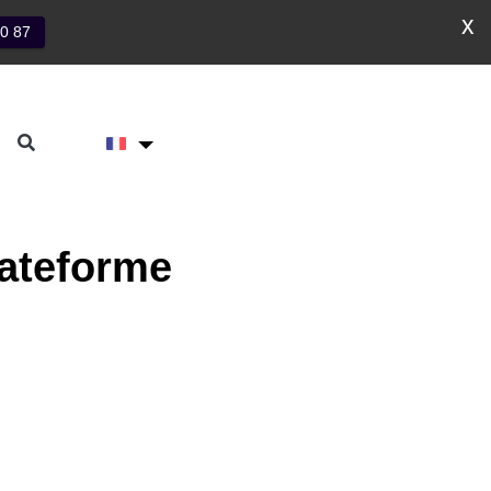
x
40 87
Plateforme