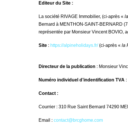
Editeur du Site :
La société RIVAGE Immobilier, (ci-après «
l
Bernard à MENTHON-SAINT-BERNARD (74290
représentée par Monsieur Vincent BOVIO, agis
Site
:
https://alpineholidays.fr/
(ci-après «
la 
Directeur de la publication
: Monsieur Vin
Numéro individuel d’indentification TVA
:
Contact
:
Courrier
: 310 Rue Saint Bernard 7429
Email
:
contact@brcghome.com