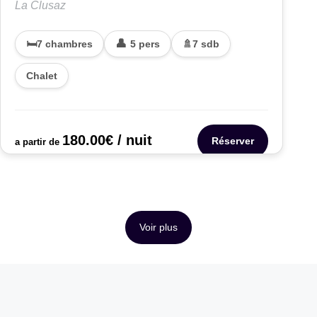
La Clusaz
7 chambres
5 pers
7 sdb
Chalet
180.00
€
/ nuit
Réserver
a partir de
Voir plus