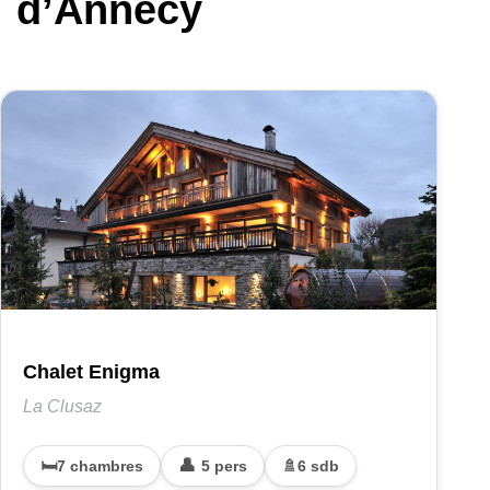
d’Annecy
Chalet Enigma
La Clusaz
7 chambres
5 pers
6 sdb