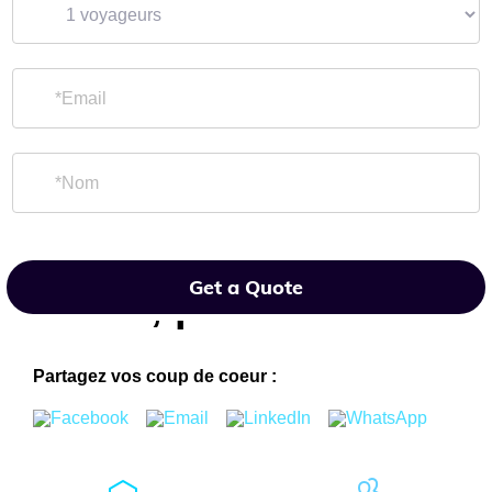
Votre location à La
Get a Quote
Clusaz, proche
des
montagnes
Partagez vos coup de coeur :