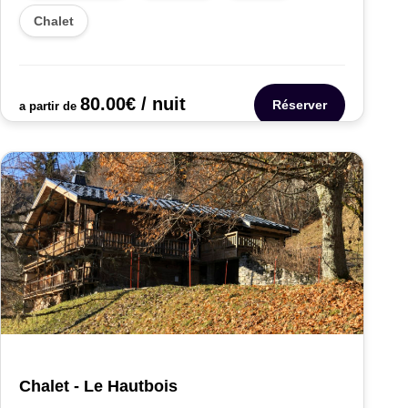
Chalet
80.00
€
/ nuit
Réserver
a partir de
Chalet - Le Hautbois