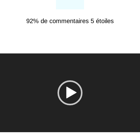
92% de commentaires 5 étoiles
Lecteur
vidéo