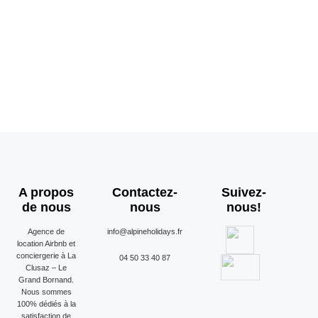
A propos
Contactez-
Suivez-
de nous
nous
nous!
Agence de
info@alpineholidays.fr
location Airbnb et
conciergerie à La
04 50 33 40 87
Clusaz – Le
Grand Bornand.
Nous sommes
100% dédiés à la
satisfaction de